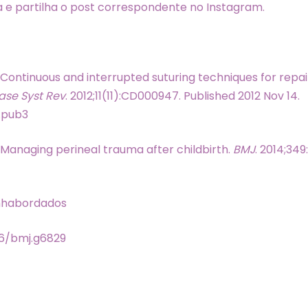
 e partilha o post correspondente no Instagram.
. Continuous and interrupted suturing techniques for repa
se Syst Rev
. 2012;11(11):CD000947. Published 2012 Nov 14.
.pub3
 Managing perineal trauma after childbirth.
BMJ
. 2014;349
nhabordados
136/bmj.g6829