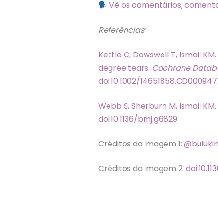
Vê os comentários, comenta
Referências:
Kettle C, Dowswell T, Ismail KM
degree tears.
Cochrane Databa
doi:10.1002/14651858.CD000947
Webb S, Sherburn M, Ismail KM.
doi:10.1136/bmj.g6829
Créditos da imagem 1:
@buluki
Créditos da imagem 2:
doi:10.1