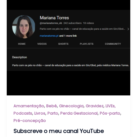
,
,
,
,
Amamentação
Bebé
Ginecologia
Gravidez
LIVEs,
,
,
,
,
,
Podcasts
Livros
Parto
Perda Gestacional
Pós-parto
Pré-concepção
Subscreve o meu canal YouTube