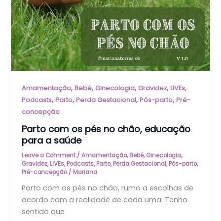
,
,
,
,
Amamentação
Bebé
Ginecologia
Gravidez
LIVEs,
,
,
,
,
Podcasts
Parto
Perda Gestacional
Pós-parto
Pré-
concepção
Parto com os pés no chão, educação
para a saúde
Leave a Comment
/
Amamentação
,
Bebé
,
Ginecologia
,
Gravidez
,
LIVEs, Podcasts
,
Parto
,
Perda Gestacional
,
Pós-parto
,
Pré-concepção
/
Mariana
Parto com os pés no chão, rumo a escolhas de
acordo com a realidade de cada uma. Tenho
sentido que