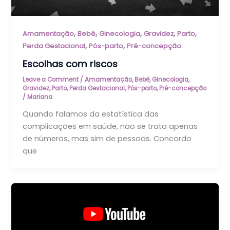
,
,
,
,
,
Amamentação
Bebé
Ginecologia
Gravidez
Parto
,
,
Perda Gestacional
Pós-parto
Pré-concepção
Escolhas com riscos
Leave a Comment
/
Amamentação
,
Bebé
,
Ginecologia
,
Gravidez
,
Parto
,
Perda Gestacional
,
Pós-parto
,
Pré-concepção
/
Mariana
Quando falamos da estatística das
complicações em saúde, não se trata apenas
de números, mas sim de pessoas. Concordo
que