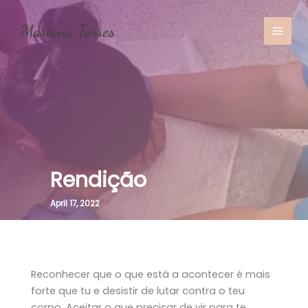
Skip
to
content
MAI
MEN
Rendição
April 17, 2022
Reconhecer que o que está a acontecer é mais
forte que tu e desistir de lutar contra o teu
corpo. Aceitar o que precisar de vir para te