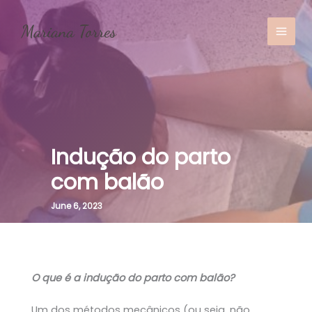
Skip
to
content
MAI
MEN
Indução do parto
com balão
June 6, 2023
O que é a indução do parto com balão?
Um dos métodos mecânicos (ou seja, não