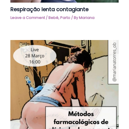
Respiração lenta contagiante
Leave a Comment
/
Bebé
,
Parto
/ By
Mariana