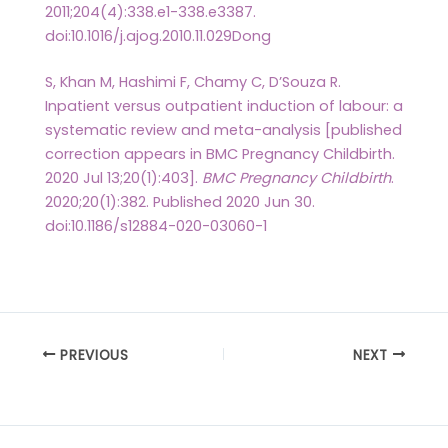
2011;204(4):338.e1-338.e3387.
doi:10.1016/j.ajog.2010.11.029
Dong
S, Khan M, Hashimi F, Chamy C, D’Souza R.
Inpatient versus outpatient induction of labour: a
systematic review and meta-analysis [published
correction appears in BMC Pregnancy Childbirth.
2020 Jul 13;20(1):403].
BMC Pregnancy Childbirth
.
2020;20(1):382. Published 2020 Jun 30.
doi:10.1186/s12884-020-03060-1
PREVIOUS
NEXT