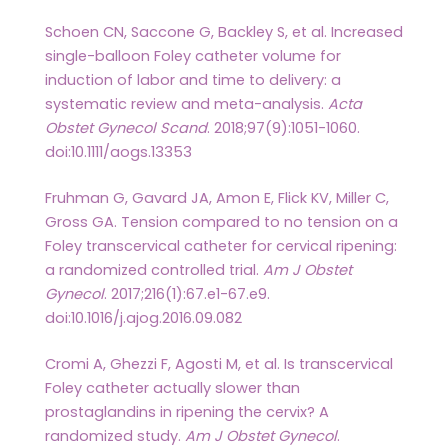
Schoen CN, Saccone G, Backley S, et al. Increased
single-balloon Foley catheter volume for
induction of labor and time to delivery: a
systematic review and meta-analysis.
Acta
Obstet Gynecol Scand
. 2018;97(9):1051-1060.
doi:10.1111/aogs.13353
Fruhman G, Gavard JA, Amon E, Flick KV, Miller C,
Gross GA. Tension compared to no tension on a
Foley transcervical catheter for cervical ripening:
a randomized controlled trial.
Am J Obstet
Gynecol
. 2017;216(1):67.e1-67.e9.
doi:10.1016/j.ajog.2016.09.082
Cromi A, Ghezzi F, Agosti M, et al. Is transcervical
Foley catheter actually slower than
prostaglandins in ripening the cervix? A
randomized study.
Am J Obstet Gynecol
.