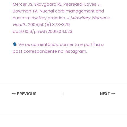
Mercer JS, Skovgaard RL, Peareara-Eaves J,
Bowman TA. Nuchal cord management and
nurse-midwifery practice.
J Midwifery Womens
Health
. 2005;50(5):373-379.
doi:10.1016/j.jmwh.2005.04.023
Vê os comentários, comenta e partilha o
post correspondente no Instagram.
PREVIOUS
NEXT