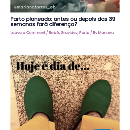
Parto planeado: antes ou depois das 39
semanas fará diferença?
Leave a Comment
/
Bebé
,
Gravidez
,
Parto
/ By
Mariana