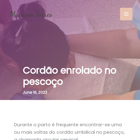
Skip
to
content
MAI
MEN
Cordão enrolado no
pescoço
June 16, 2023
Durante o parto é frequente encontrar-se uma
ou mais voltas do cordão umbilical no pescoço,
a chamada circular cervical.