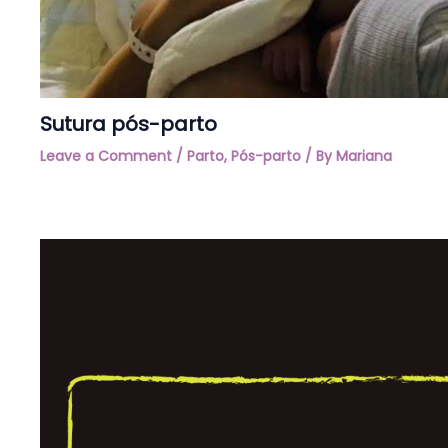
Sutura pós-parto
Leave a Comment
/
Parto
,
Pós-parto
/ By
Mariana