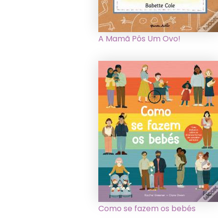
A Mamã Pôs Um Ovo!
Como se fazem os bebés