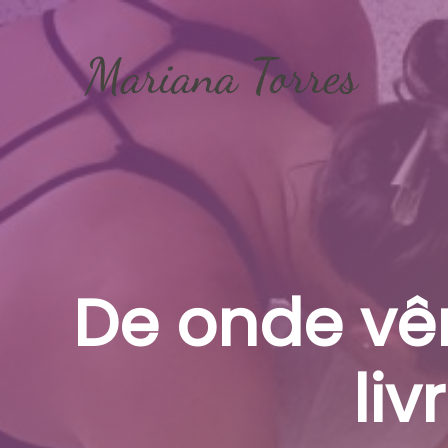
Skip
to
content
De onde vê
li