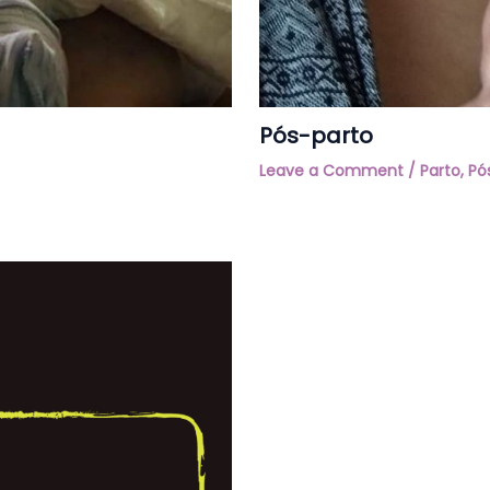
Pós-parto
Leave a Comment
/
Parto
,
Pó