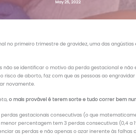
May 25, 2022
l no primeiro trimestre de gravidez, uma das angústias 
s não se identificar o motivo da perda gestacional e não
 o risco de aborto, faz com que as pessoas ao engravida
zar novamente.
eta,
o mais provável é terem sorte e tudo correr bem nu
 perdas gestacionais consecutivas (o que matematicame
 menor percentagem tem 3 perdas consecutivas (0,4 a 1%,
luenciar as perdas e não apenas o azar inerente às falha