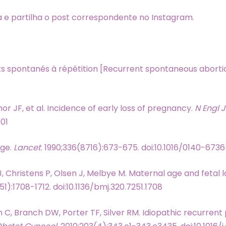
 e partilha o post correspondente no Instagram.
s spontanés à répétition [Recurrent spontaneous aborti
r JF, et al. Incidence of early loss of pregnancy.
N Engl 
01
age.
Lancet
. 1990;336(8716):673-675. doi:10.1016/0140-673
Christens P, Olsen J, Melbye M. Maternal age and fetal l
51):1708-1712. doi:10.1136/bmj.320.7251.1708
C, Branch DW, Porter TF, Silver RM. Idiopathic recurrent