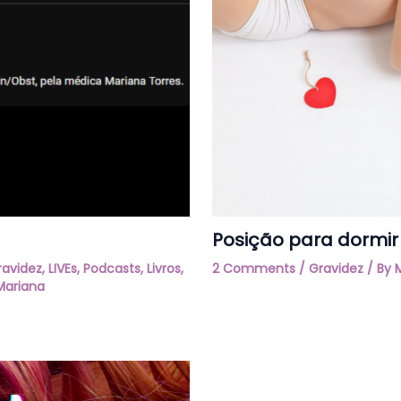
Posição para dormir
ravidez
,
LIVEs, Podcasts
,
Livros
,
2 Comments
/
Gravidez
/ By
Mariana