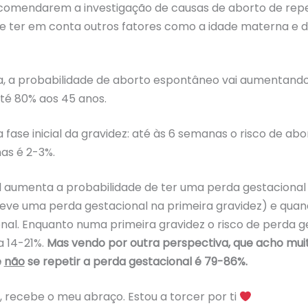
ecomendarem a investigação de causas de aborto de rep
ter em conta outros fatores como a idade materna e do
, a probabilidade de aborto espontâneo vai aumentando
té 80% aos 45 anos.
ase inicial da gravidez: até às 6 semanas o risco de ab
as é 2-3%.
l aumenta a probabilidade de ter uma perda gestacional
e uma perda gestacional na primeira gravidez) e quan
al. Enquanto numa primeira gravidez o risco de perda ges
a 14-21%.
Mas vendo por outra perspectiva, que acho muito
e
não
se repetir a perda gestacional é 79-86%.
, recebe o meu abraço. Estou a torcer por ti