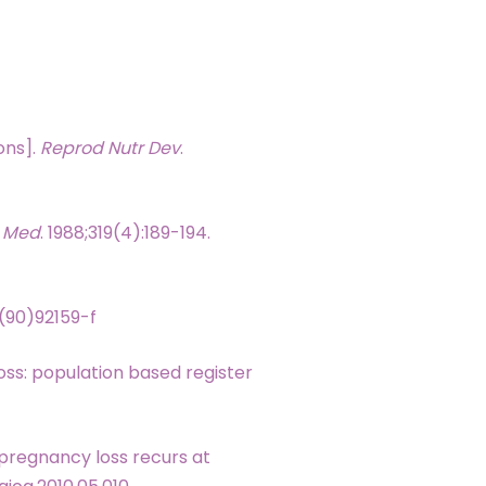
ons].
Reprod Nutr Dev
.
J Med
. 1988;319(4):189-194.
6(90)92159-f
oss: population based register
 pregnancy loss recurs at