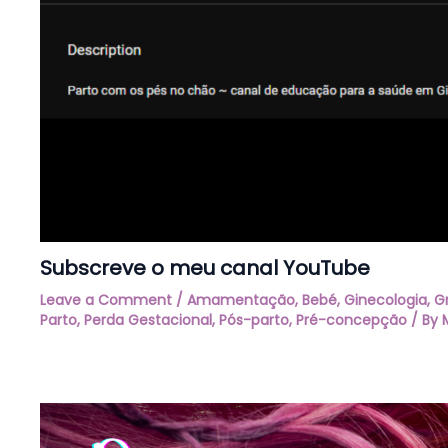
Subscreve o meu canal YouTube
Leave a Comment
/
Amamentação
,
Bebé
,
Ginecologia
,
G
Parto
,
Perda Gestacional
,
Pós-parto
,
Pré-concepção
/ By