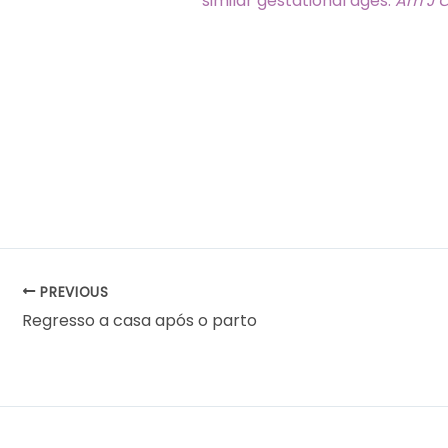
similar gestational ages.
Am J O
PREVIOUS
Regresso a casa após o parto