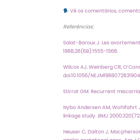
Vê os comentários, comenta
Referências:
Salat-Baroux J. Les avortement
1988;28(6B):1555-1568.
Wilcox AJ, Weinberg CR, O’Conno
doi:10.1056/NEJM1988072831904
Stirrat GM. Recurrent miscarri
Nybo Andersen AM, Wohlfahrt J, 
linkage study.
BMJ
. 2000;320(72
Heuser C, Dalton J, Macpherson 