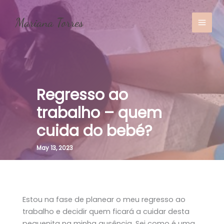
Skip
to
content
MAI
MEN
Regresso ao
trabalho – quem
cuida do bebé?
May 13, 2023
Estou na fase de planear o meu regresso ao
trabalho e decidir quem ficará a cuidar desta
pequenita na minha ausência. Sei como é uma