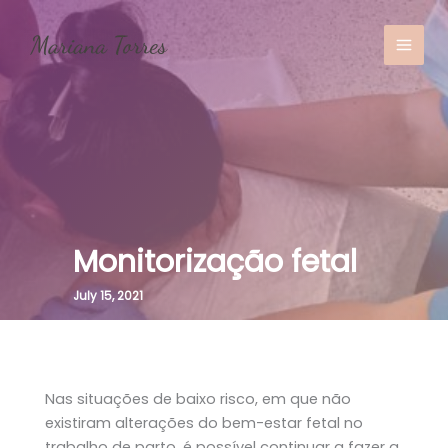
Skip
to
content
MAI
MEN
Monitorização fetal
July 15, 2021
Nas situações de baixo risco, em que não
existiram alterações do bem-estar fetal no
trabalho de parto, é possível continuar a fazer a