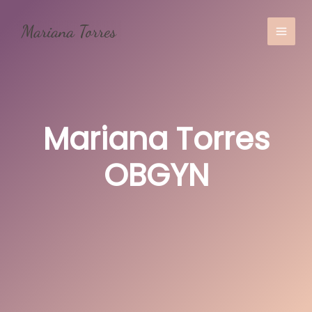
Skip
to
content
MAI
MEN
Mariana Torres
OBGYN