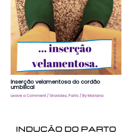
Inserção velamentosa do cordão
umbilical
Leave a Comment
/
Gravidez
,
Parto
/ By
Mariana