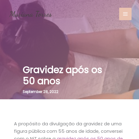
Skip
to
content
MAI
MEN
Gravidez após os
50 anos
September 28, 2022
A propósito da divulgação da gravidez de uma
figura pública com 55 anos de idade, conversei
com o NiT sobre a
gravidez após os 50 anos de