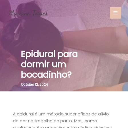
Skip
to
content
MAI
MEN
Epidural para
dormir um
bocadinho?
October 12, 2024
A epidural é um método super eficaz de alívio
da dor no trabalho de parto. Mas, como
qualquer outro procedimento médico, deve ser