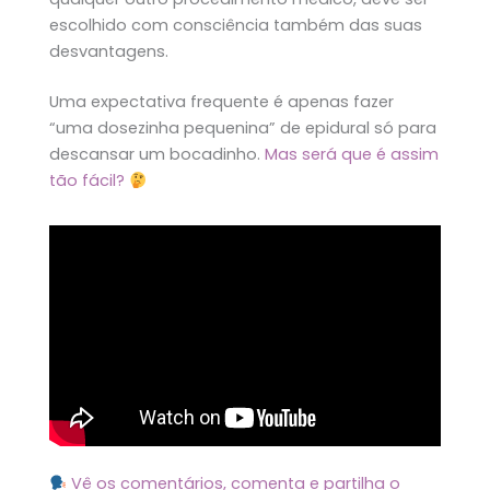
escolhido com consciência também das suas
desvantagens.
Uma expectativa frequente é apenas fazer
“uma dosezinha pequenina” de epidural só para
descansar um bocadinho.
Mas será que é assim
tão fácil?
Vê os comentários, comenta e partilha o