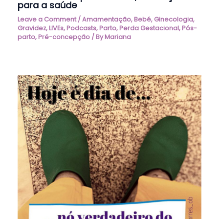
para a saúde
Leave a Comment
/
Amamentação
,
Bebé
,
Ginecologia
,
Gravidez
,
LIVEs, Podcasts
,
Parto
,
Perda Gestacional
,
Pós-
parto
,
Pré-concepção
/ By
Mariana