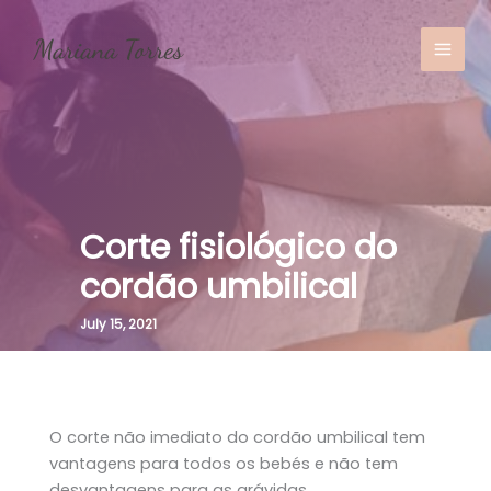
Skip
to
content
MAI
MEN
Corte fisiológico do
cordão umbilical
July 15, 2021
O corte não imediato do cordão umbilical tem
vantagens para todos os bebés e não tem
desvantagens para as grávidas.