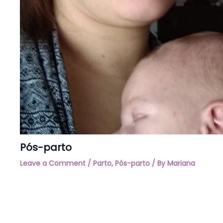
Pós-parto
Leave a Comment
/
Parto
,
Pós-parto
/ By
Mariana