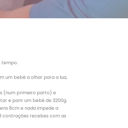
u tempo.
m um bebé a olhar para a lua,
s (num primeiro parto) e
itar e parir um bebé de 3200g.
 tens 8cm e nada impede a
 3 contrações recebes com as