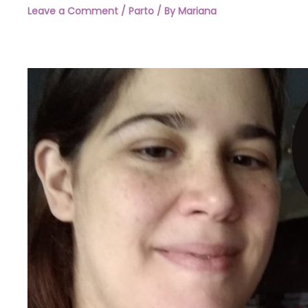
Leave a Comment
/
Parto
/ By
Mariana