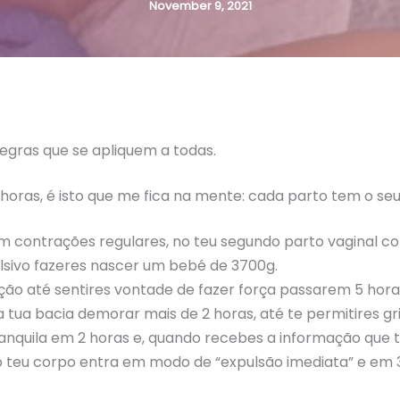
November 9, 2021
regras que se apliquem a todas.
horas, é isto que me fica na mente: cada parto tem o se
m contrações regulares, no teu segundo parto vaginal co
lsivo fazeres nascer um bebé de 3700g.
ão até sentires vontade de fazer força passarem 5 hora
 tua bacia demorar mais de 2 horas, até te permitires gr
anquila em 2 horas e, quando recebes a informação que
o teu corpo entra em modo de “expulsão imediata” e em