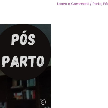
Leave a Comment
/
Parto
,
Pó