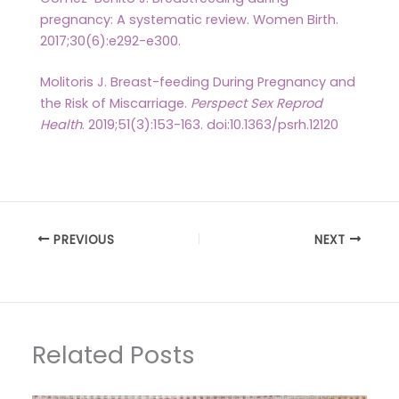
pregnancy: A systematic review. Women Birth.
2017;30(6):e292-e300.
Molitoris J. Breast-feeding During Pregnancy and
the Risk of Miscarriage.
Perspect Sex Reprod
Health
. 2019;51(3):153-163. doi:10.1363/psrh.12120
PREVIOUS
NEXT
Related Posts