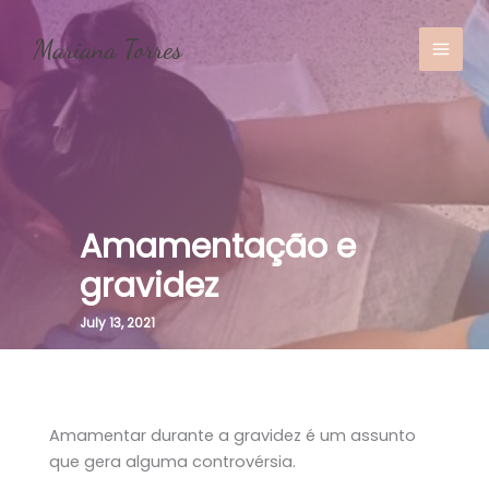
Skip
to
content
MAI
MEN
Amamentação e
gravidez
July 13, 2021
Amamentar durante a gravidez é um assunto
que gera alguma controvérsia.