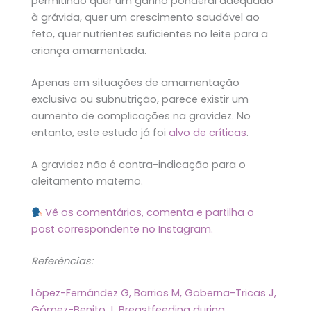
permitindo quer um ganho ponderal adequado
à grávida, quer um crescimento saudável ao
feto, quer nutrientes suficientes no leite para a
criança amamentada.
Apenas em situações de amamentação
exclusiva ou subnutrição, parece existir um
aumento de complicações na gravidez. No
entanto, este estudo já foi
alvo de críticas
.
A gravidez não é contra-indicação para o
aleitamento materno.
Vê os comentários, comenta e partilha o
post correspondente no Instagram.
Referências:
López-Fernández G, Barrios M, Goberna-Tricas J,
Gómez-Benito J. Breastfeeding during