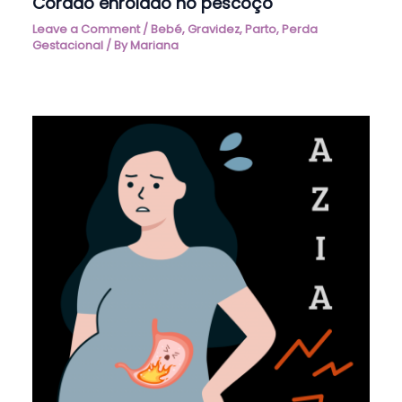
Cordão enrolado no pescoço
Leave a Comment
/
Bebé
,
Gravidez
,
Parto
,
Perda
Gestacional
/ By
Mariana