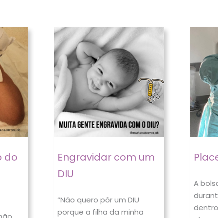
 do
Engravidar com um
Plac
DIU
A bols
durant
“Não quero pôr um DIU
dentr
porque a filha da minha
não