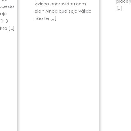
place
vizinha engravidou com
oce do
[…]
ele!” Ainda que seja válido
eja,
não te […]
 1-3
rto […]