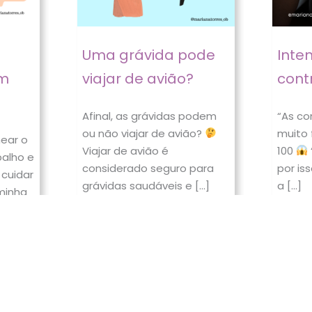
Uma grávida pode
Inte
em
viajar de avião?
cont
Afinal, as grávidas podem
“As c
ou não viajar de avião?
muito 
near o
Viajar de avião é
100
balho e
considerado seguro para
por is
 cuidar
grávidas saudáveis e […]
a […]
minha